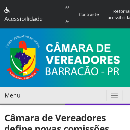
A+
Retorna
Contraste
acessibilid
Acessibilidade
A-
Menu
Câmara de Vereadores
define novas comissões