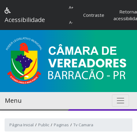
A+
Retorna
Contraste
acessibilid
Acessibilidade
A-
Menu
Página Inicial
Public
Paginas
Tv Camara