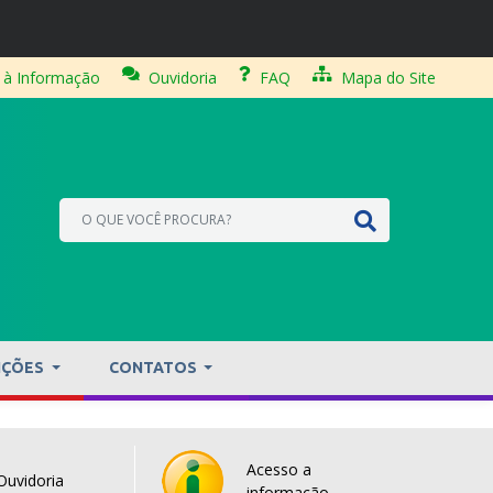
 à Informação
Ouvidoria
FAQ
Mapa do Site
IÇÕES
CONTATOS
Acesso a
Ouvidoria
informação