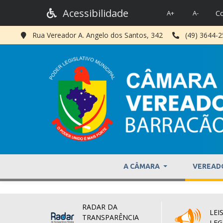
Acessibilidade
Co
A+
A-
Rua Vereador A. Angelo dos Santos, 342
(49) 3644-
A CÂMARA
VEREAD
RADAR DA
LEIS
TRANSPARÊNCIA
LEG