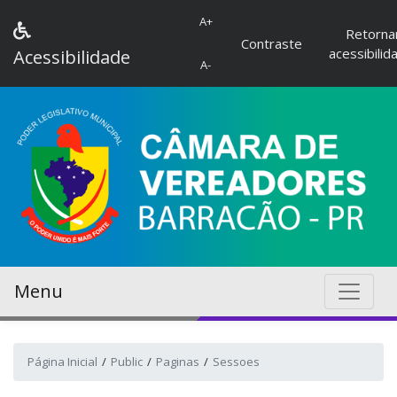
A+
Retorna
Contraste
acessibilid
Acessibilidade
A-
Menu
Página Inicial
Public
Paginas
Sessoes